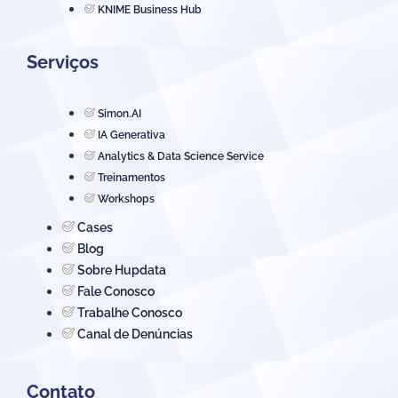
KNIME Business Hub
Serviços
Simon.AI
IA Generativa
Analytics & Data Science Service
Treinamentos
Workshops
Cases
Blog
Sobre Hupdata
Fale Conosco
Trabalhe Conosco
Canal de Denúncias
Contato