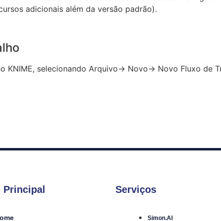
cursos adicionais além da versão padrão).
alho
alho KNIME, selecionando Arquivo-> Novo-> Novo Fluxo de 
 Principal
Serviços
ome
Simon.AI