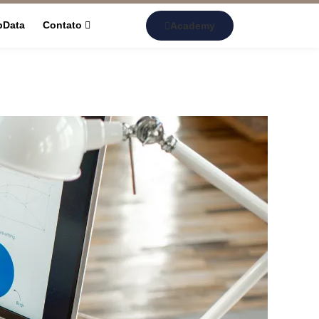
pData
Contato
Academy