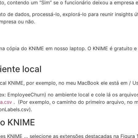
, contendo um “Sim” se o funcionário deixou a empresa e
nto de dados, processá-lo, explorá-lo para reunir insights 
mpresa ou não.
 uma cópia do KNIME em nosso laptop. O KNIME é gratuito e
ente local
local KNIME, por exemplo, no meu MacBook ele está em / U
 (ex: EmployeeChurn) no ambiente local e cole lá os arquiv
a.csv
. (Por exemplo, o caminho do primeiro arquivo, no 
nLabels.csv).
são KNIME
es KNIME … selecione as extensões destacadas na Figura 1