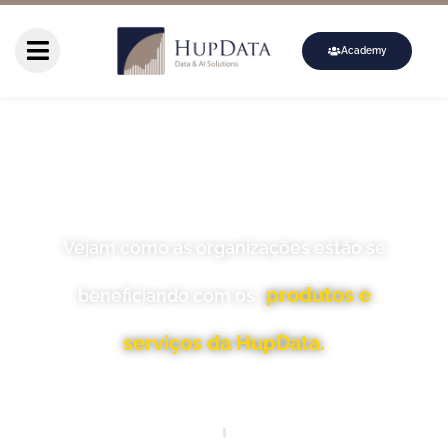
Academy
Vejam como as organizações estão se
produtos e
beneficiando com os
serviços da HupData.