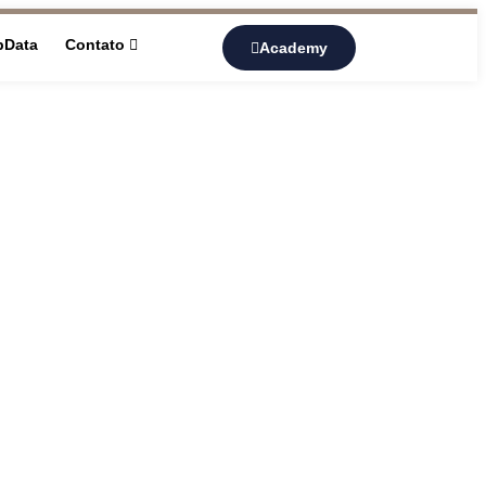
pData
Contato
Academy