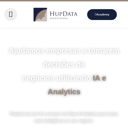
Academy
Ajudamos empresas a tomarem
decisões de
negócios utilizando
IA e
Analytics
Plataformas de IA e serviços de Data & Analytics para trazer
mais inteligência ao seu negócio.