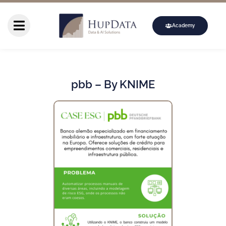
Academy
pbb – By KNIME