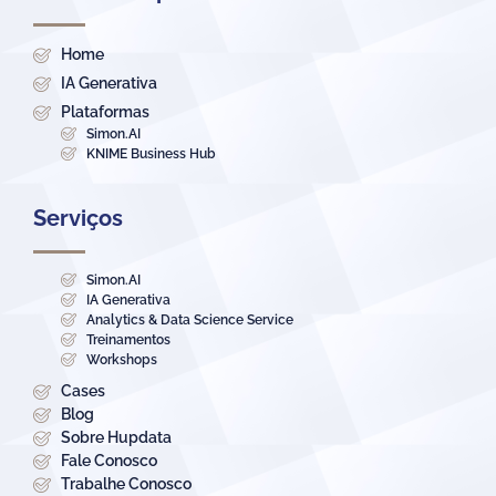
Home
IA Generativa
Plataformas
Simon.AI
KNIME Business Hub
Serviços
Simon.AI
IA Generativa
Analytics & Data Science Service
Treinamentos
Workshops
Cases
Blog
Sobre Hupdata
Fale Conosco
Trabalhe Conosco