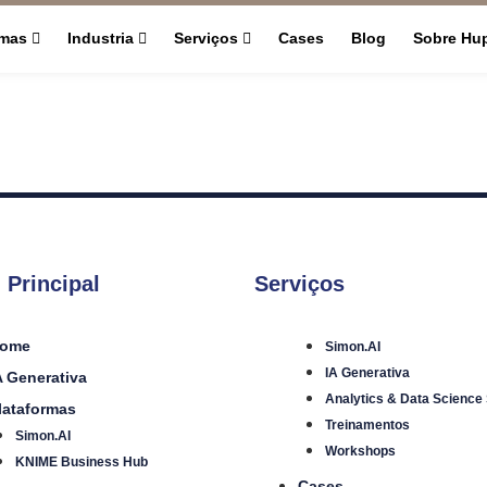
rmas
Industria
Serviços
Cases
Blog
Sobre Hu
 Principal
Serviços
ome
Simon.AI
IA Generativa
A Generativa
Analytics & Data Science
lataformas
Treinamentos
Simon.AI
Workshops
KNIME Business Hub
Cases