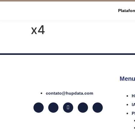
Platafo
x4
Menu
contato@hupdata.com
H
I
P