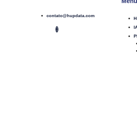
Menu
contato@hupdata.com
H
I
P