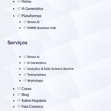
Home
IA Generativa
Plataformas
Simon.AI
KNIME Business Hub
Serviços
Simon.AI
IA Generativa
Analytics & Data Science Service
Treinamentos
Workshops
Cases
Blog
Sobre Hupdata
Fale Conosco