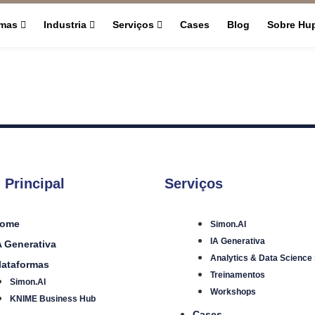
rmas
Industria
Serviços
Cases
Blog
Sobre Hu
 Principal
Serviços
ome
Simon.AI
IA Generativa
A Generativa
Analytics & Data Science
lataformas
Treinamentos
Simon.AI
Workshops
KNIME Business Hub
Cases