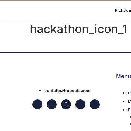
Platafo
hackathon_icon_1
Menu
contato@hupdata.com
H
I
P