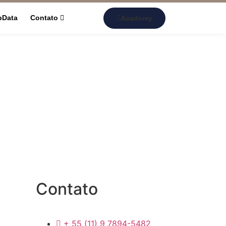
pData
Contato
Academy
Contato
+ 55 (11) 9 7894-5482