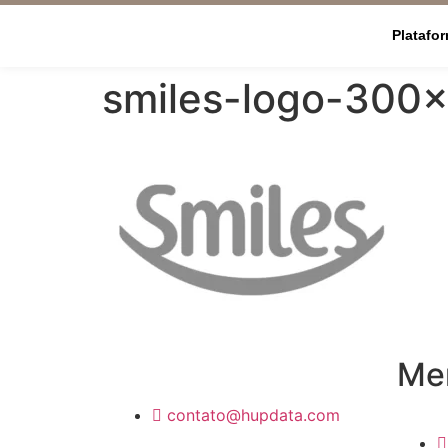
Platafo
smiles-logo-300
Men
contato@hupdata.com