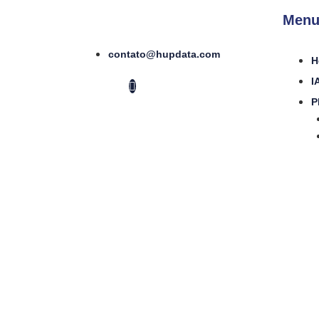
Menu
contato@hupdata.com
H
I
P