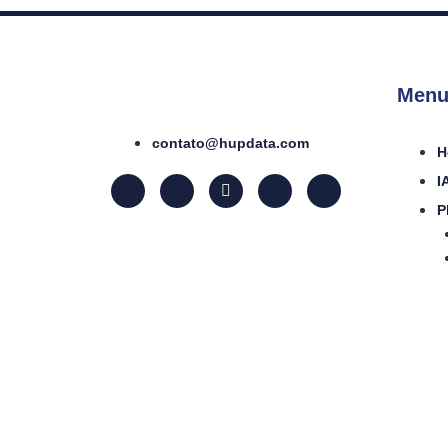
Menu
contato@hupdata.com
H
I
P