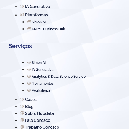
IA Generativa
Plataformas
Simon.AI
KNIME Business Hub
Serviços
Simon.AI
IA Generativa
Analytics & Data Science Service
Treinamentos
Workshops
Cases
Blog
Sobre Hupdata
Fale Conosco
Trabalhe Conosco