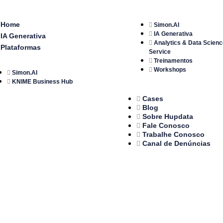
Home
Simon.AI
IA Generativa
IA Generativa
Analytics & Data Scienc
Plataformas
Service
Treinamentos
Workshops
Simon.AI
KNIME Business Hub
Cases
Blog
Sobre Hupdata
Fale Conosco
Trabalhe Conosco
Canal de Denúncias