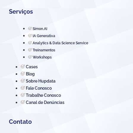
Serviços
Simon.AI
IA Generativa
Analytics & Data Science Service
Treinamentos
Workshops
Cases
Blog
Sobre Hupdata
Fale Conosco
Trabalhe Conosco
Canal de Denúncias
Contato