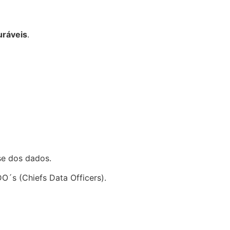
uráveis
.
se dos dados.
O´s (Chiefs Data Officers).