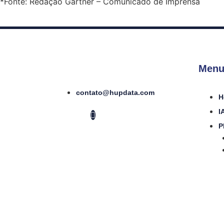
*Fonte: Redação Gartner – Comunicado de Imprensa
Menu
contato@hupdata.com
H
I
P