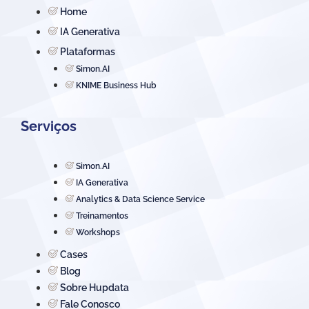
Home
IA Generativa
Plataformas
Simon.AI
KNIME Business Hub
Serviços
Simon.AI
IA Generativa
Analytics & Data Science Service
Treinamentos
Workshops
Cases
Blog
Sobre Hupdata
Fale Conosco