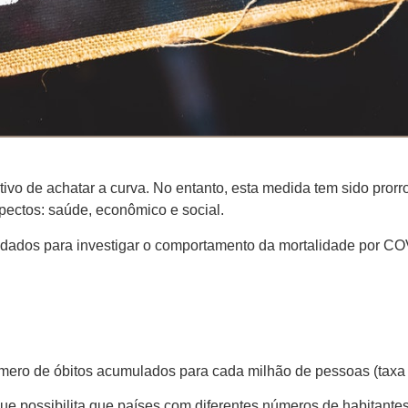
tivo de achatar a curva. No entanto, esta medida tem sido pror
pectos: saúde, econômico e social.
s dados para investigar o comportamento da mortalidade por C
mero de óbitos acumulados para cada milhão de pessoas (taxa 
rque possibilita que países com diferentes números de habitante