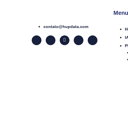
Menu
contato@hupdata.com
H
I
P