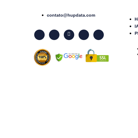
contato@hupdata.com
H
I
P