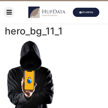
Academy
hero_bg_11_1