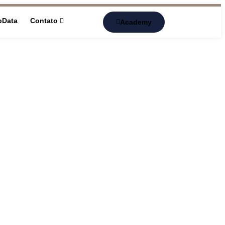
pData
Contato
Academy