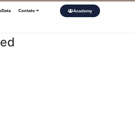
pData
Contato
Academy
ied