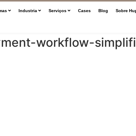
rmas
Industria
Serviços
Cases
Blog
Sobre Hu
yment-workflow-simplif