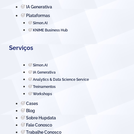
IA Generativa
Plataformas
Simon.AI
KNIME Business Hub
Serviços
Simon.AI
IA Generativa
Analytics & Data Science Service
Treinamentos
Workshops
Cases
Blog
Sobre Hupdata
Fale Conosco
Trabalhe Conosco