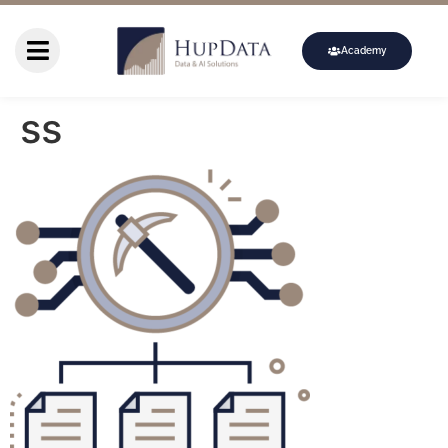
Academy
ss