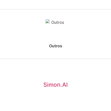
Outros
› Médias Empresas
› KNIME X Databricks
› KNIME X Snowflake
Simon.AI