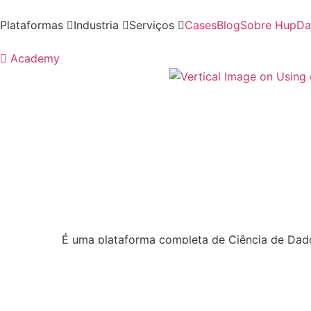
Skip
to
Plataformas
Industria
Serviços
Cases
Blog
Sobre HupDa
content
Academy
É uma plataforma completa de Ciência de Dados