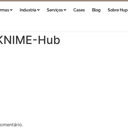
ormas
Industria
Serviços
Cases
Blog
Sobre Hup
-KNIME-Hub
omentário.