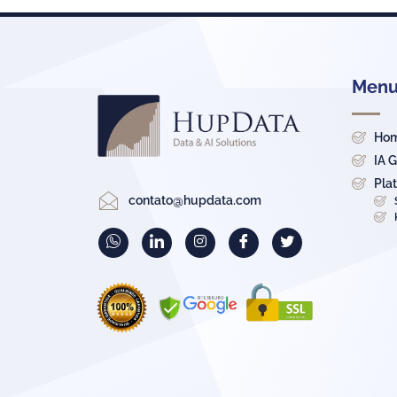
Menu 
Ho
IA 
Pla
contato@hupdata.com