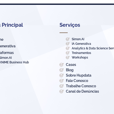
Principal
Serviços
me
Simon.AI
IA Generativa
Generativa
Analytics & Data Science Ser
taformas
Treinamentos
Workshops
Simon.AI
KNIME Business Hub
Cases
Blog
Sobre Hupdata
Fale Conosco
Trabalhe Conosco
Canal de Denúncias