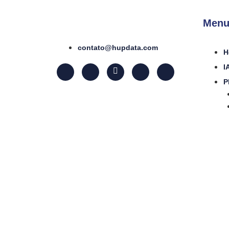
Menu
contato@hupdata.com
H
I
P