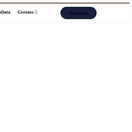
pData
Contato
Academy