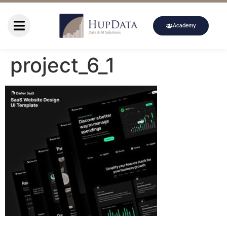
Academy
project_6_1