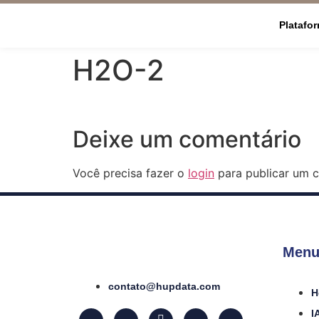
Platafo
H2O-2
Deixe um comentário
Você precisa fazer o
login
para publicar um c
Menu
contato@hupdata.com
H
I