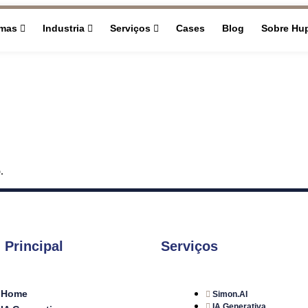
rmas
Industria
Serviços
Cases
Blog
Sobre Hu
.
 Principal
Serviços
Home
Simon.AI
IA Generativa