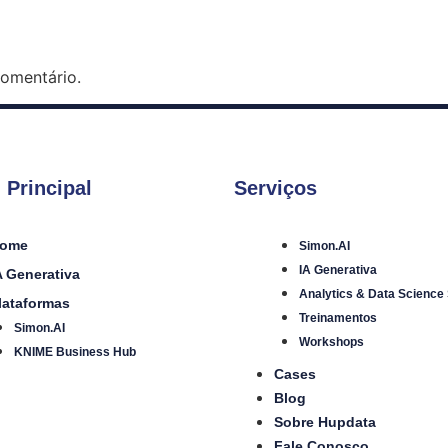
omentário.
 Principal
Serviços
ome
Simon.AI
IA Generativa
A Generativa
Analytics & Data Science
lataformas
Treinamentos
Simon.AI
Workshops
KNIME Business Hub
Cases
Blog
Sobre Hupdata
Fale Conosco