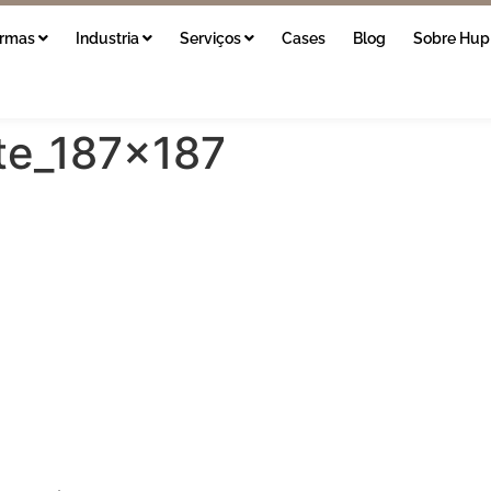
ormas
Industria
Serviços
Cases
Blog
Sobre Hup
ite_187x187