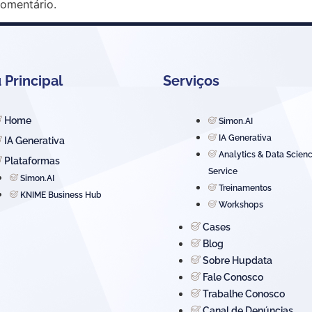
omentário.
Principal
Serviços
Home
Simon.AI
IA Generativa
IA Generativa
Analytics & Data Scien
Plataformas
Service
Simon.AI
Treinamentos
KNIME Business Hub
Workshops
Cases
Blog
Sobre Hupdata
Fale Conosco
Trabalhe Conosco
Canal de Denúncias