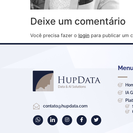
Deixe um comentário
Você precisa fazer o
login
para publicar um c
Menu 
Ho
IA 
Pla
contato@hupdata.com