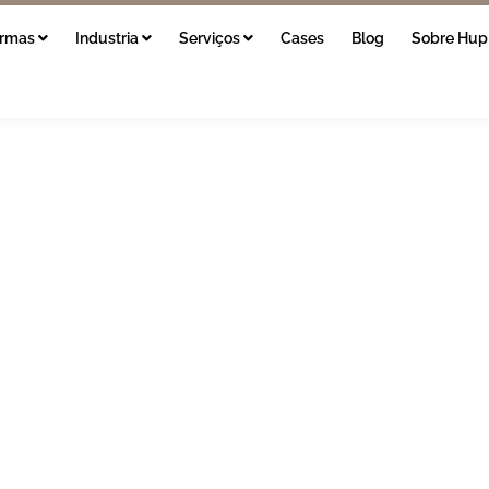
ormas
Industria
Serviços
Cases
Blog
Sobre Hup
]