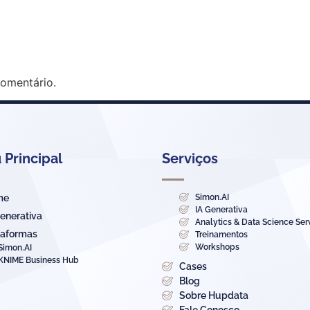
omentário.
Principal
Serviços
me
Simon.AI
IA Generativa
Generativa
Analytics & Data Science Ser
taformas
Treinamentos
Workshops
Simon.AI
KNIME Business Hub
Cases
Blog
Sobre Hupdata
Fale Conosco