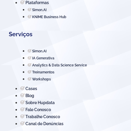
Plataformas
Simon.AI
KNIME Business Hub
Serviços
Simon.AI
IA Generativa
Analytics & Data Science Service
Treinamentos
Workshops
Cases
Blog
Sobre Hupdata
Fale Conosco
Trabalhe Conosco
Canal de Denúncias