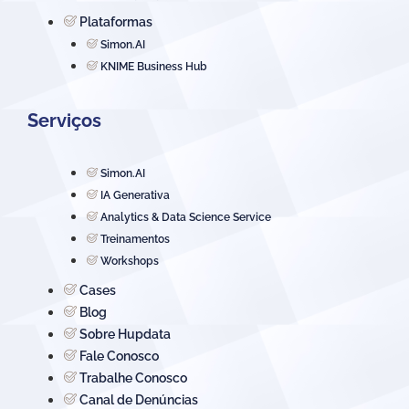
Plataformas
Simon.AI
KNIME Business Hub
Serviços
Simon.AI
IA Generativa
Analytics & Data Science Service
Treinamentos
Workshops
Cases
Blog
Sobre Hupdata
Fale Conosco
Trabalhe Conosco
Canal de Denúncias