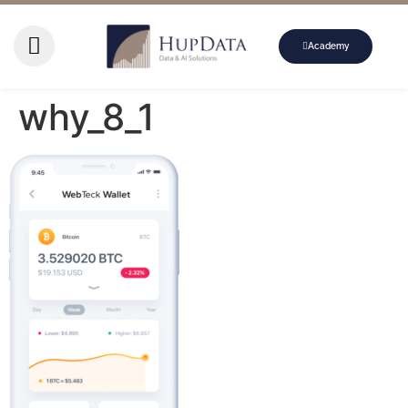
Academy
why_8_1