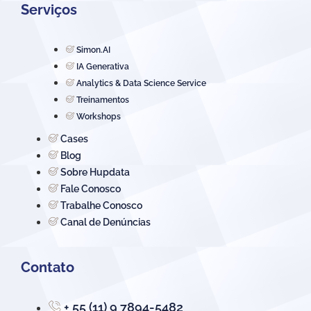
Serviços
Simon.AI
IA Generativa
Analytics & Data Science Service
Treinamentos
Workshops
Cases
Blog
Sobre Hupdata
Fale Conosco
Trabalhe Conosco
Canal de Denúncias
Contato
+ 55 (11) 9 7894-5482