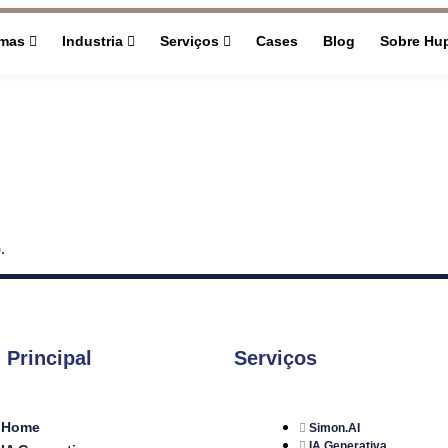
rmas
Industria
Serviços
Cases
Blog
Sobre Hu
.
 Principal
Serviços
Home
Simon.AI
IA Generativa