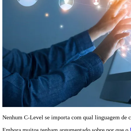
Nenhum C-Level se importa com qual linguagem de codif
Embora muitos tenham argumentado sobre por que o