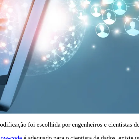
icação foi escolhida por engenheiros e cientistas de d
low-code
é adequado para o cientista de dados, existe 