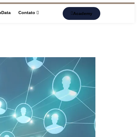
pData
Contato
Academy