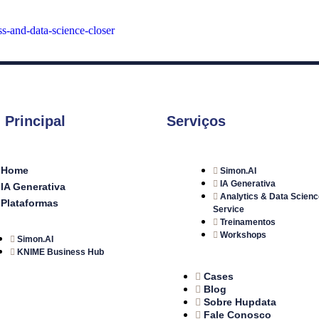
s-and-data-science-closer
 Principal
Serviços
Home
Simon.AI
IA Generativa
IA Generativa
Analytics & Data Scienc
Plataformas
Service
Treinamentos
Workshops
Simon.AI
KNIME Business Hub
Cases
Blog
Sobre Hupdata
Fale Conosco