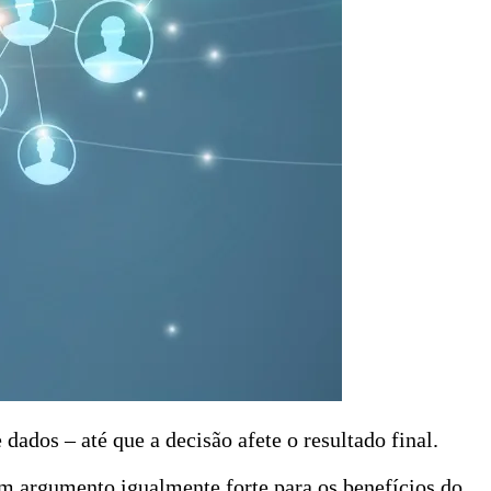
ados – até que a decisão afete o resultado final.
um argumento igualmente forte para os benefícios do